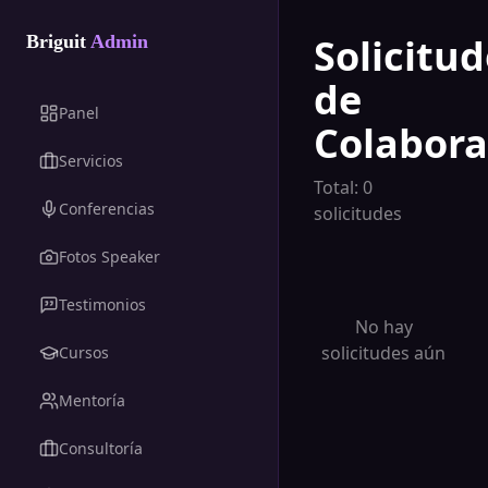
Solicitu
Briguit
Admin
de
Panel
Colabora
Servicios
Total:
0
Conferencias
solicitudes
Fotos Speaker
Testimonios
No hay
solicitudes aún
Cursos
Mentoría
Consultoría