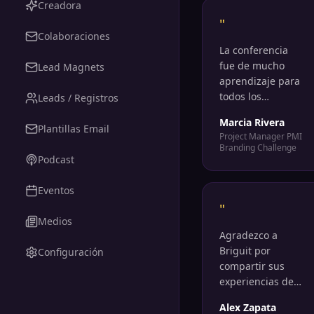
de principio a fin.
Creadora
"
Colaboraciones
La conferencia
fue de mucho
Lead Magnets
aprendizaje para
todos los
Leads / Registros
participantes.
Marcia Rivera
Pudieron aplicar
Plantillas Email
Project Manager PMI
IA y consejos
Branding Challenge
clave para sus
Podcast
emprendimientos
y proyectos.
Eventos
"
Medios
Agradezco a
Briguit por
Configuración
compartir sus
experiencias de
emprendimiento
Alex Zapata
y educación con