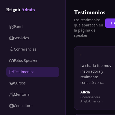
Briguit
Admin
Testimonios
Los testimonios
que aparecen en
Panel
la página de
speaker
Servicios
Conferencias
"
Fotos Speaker
La charla fue muy
inspiradora y
Testimonios
realmente
conectó con
Cursos
todos los
Alicia
participantes.
Mentoría
Coordinadora
Trabajar con
AngloAmerican
Briguit fue una
Consultoría
grata experiencia