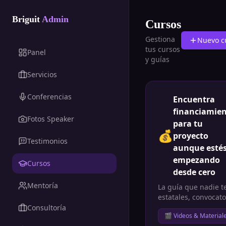
Briguit
Admin
Cursos
Gestiona
Nuevo c
tus cursos
Panel
y guías
Servicios
Conferencias
Encuentra
financiamie
Fotos Speaker
para tu
💰
proyecto
Testimonios
aunque esté
empezando
Cursos
desde cero
Mentoría
La guía que nadie t
estatales, convocato
internacionales, có
Consultoría
🎬 Videos & Material
cómo ganar. Todo l