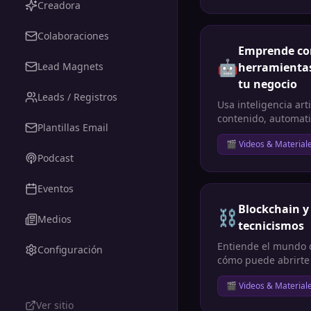
consiguiendo finan
Creadora
mis propios proyec
en un curso acciona
Colaboraciones
Emprende con
🤖
Lead Magnets
herramienta
tu negocio
Leads / Registros
Usa inteligencia arti
contenido, automati
Plantillas Email
vender más — sin s
🎬 Videos & Material
Podcast
Eventos
Blockchain y 
⛓️
Medios
tecnicismos
Entiende el mundo 
Configuración
cómo puede abrirte
reales de negocio e 
🎬 Videos & Material
Ver sitio